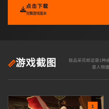
点击下载
完整游戏版本
极品采花郎这是1种由[S
游戏截图
📏
是人物
1