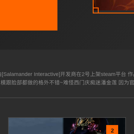
alamander Interactive]开发商在2号上架st
建模跟脸部都做的格外不错~难怪西门庆痴迷潘金莲 因为
2