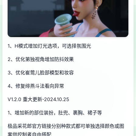
1、H模式增加灯光选项，可选择氛围光
2、优化第独视角增加防抖效果
3、优化崔莺儿脸部模型和妆容
4、修复绯燕斗法看向异常
V1.2.0 重大更新-2024.10.25
1、增加新的部位装扮，肚兜、裹胸、裙子等
极品采花郎官方链接分别种款式都可单独选择颜色或图
案供控制者自由搭配