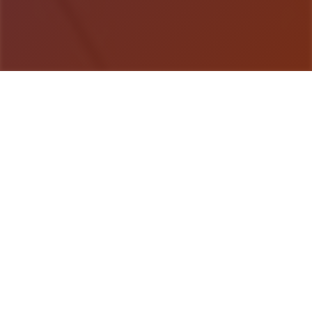
游戏详情
产品详情
《用催眠APP洗脑高傲大小姐2》是走红SLG的续
作，尝试者通过策略性选择影响人物关系。本次更新
扩展了校园场景的交互逻辑，新增的“社团活动”事件
链解锁隐藏剧情。动态演出采用Spine2D技术，表情