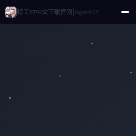
特工17中文下载官网|Agent17