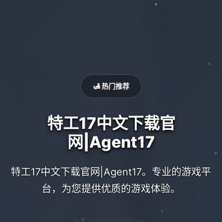
🛃 热门推荐
特工17中文下载官
网|Agent17
特工17中文下载官网|Agent17。专业的游戏平
台，为您提供优质的游戏体验。