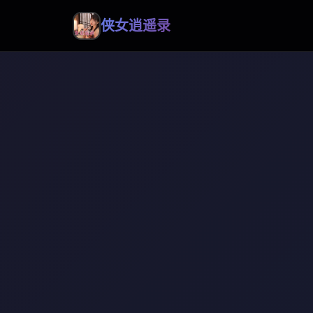
侠女逍遥录