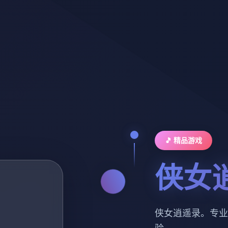
🎵 精品游戏
侠女
侠女逍遥录。专业