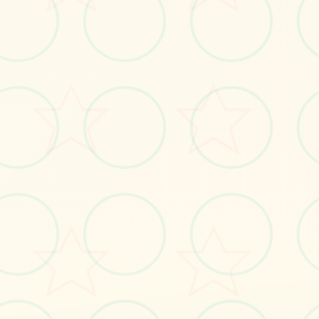
📸
画面艺术展
感受游戏的视觉魅力