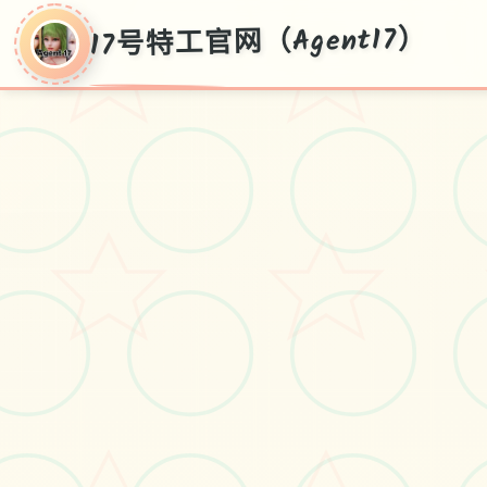
17号特工官网（Agent17）
安卓,ios,官方华语