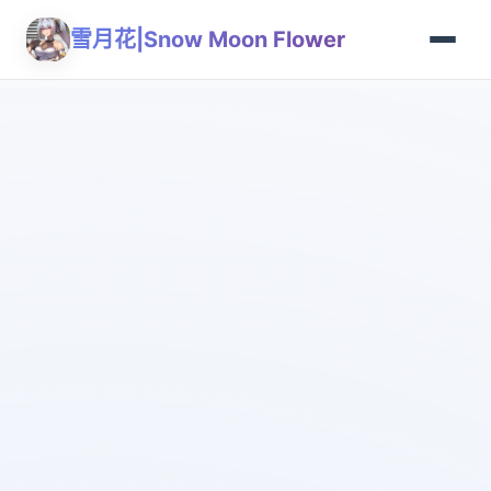
雪月花|Snow Moon Flower