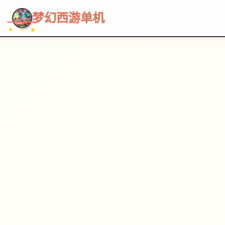
~~~
★
♡
✦
✧
♥
~
→
↗
梦幻西游单机
✦ ✧ ★