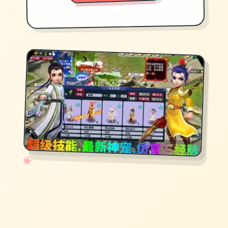
✧
♡
★
♥