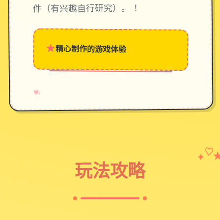
件（有兴趣自行研究）。 ！
★
精心制作的游戏体验
→
✧
♥
✦
♡
玩法攻略