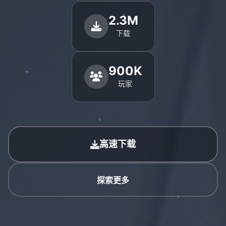
2.3M
下载
900K
玩家
高速下载
探索更多