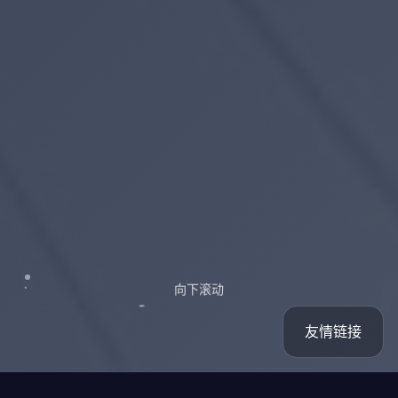
向下滚动
友情链接