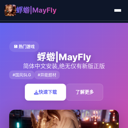
蜉蝣|MayFly
💾 热门游戏
蜉蝣|MayFly
简体中文安装,绝无仅有新版正版
#国风SLG
#异能题材
快速下载
了解更多