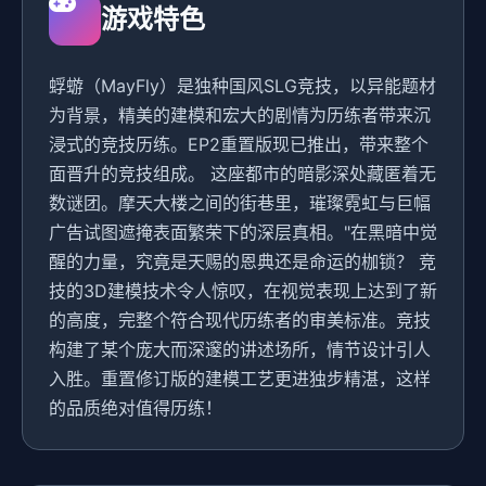
游戏特色
蜉蝣（MayFly）是独种国风SLG竞技，以异能题材
为背景，精美的建模和宏大的剧情为历练者带来沉
浸式的竞技历练。EP2重置版现已推出，带来整个
面晋升的竞技组成。 这座都市的暗影深处藏匿着无
数谜团。摩天大楼之间的街巷里，璀璨霓虹与巨幅
广告试图遮掩表面繁荣下的深层真相。"在黑暗中觉
醒的力量，究竟是天赐的恩典还是命运的枷锁？ 竞
技的3D建模技术令人惊叹，在视觉表现上达到了新
的高度，完整个符合现代历练者的审美标准。竞技
构建了某个庞大而深邃的讲述场所，情节设计引人
入胜。重置修订版的建模工艺更进独步精湛，这样
的品质绝对值得历练！