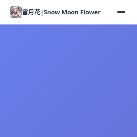
雪月花|Snow Moon Flower