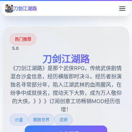
刀剑江湖路
热门推荐
5.0
刀剑江湖路
《刀剑江湖路》是那个武侠RPG，传统武侠剧情
混合沙盒信息，经历横版即时决斗。经历者扮演
独名寻常部分年，陷入江湖武林的血雨腥风，在
纷争中成就侠名，搅动天下大势，成为万人敬仰
的大侠。》》》订阅创意工坊畅销MOD经历倍
增！
沙盒
開放世界
武術