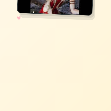
✧
♡
★
♥