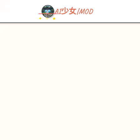
~~~
★
♡
✦
✧
♥
~
→
↗
AI少女|MOD
✦ ✧ ★