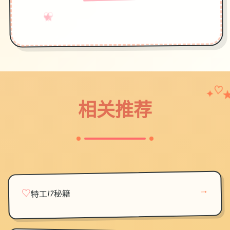
♡
★
→
✧
✦
♥
♡
✦
相关推荐
→
♡
特工17秘籍