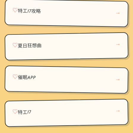
♡
特工17攻略
→
→
♡
夏日狂想曲
♡
催眠APP
→
→
♡
特工17