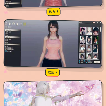
截图 1
♡
★
✧
♥
✧
♡
★
♥
截图 2