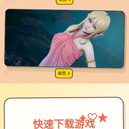
♡
★
✧
♥
✧
♡
★
♥
截图 6
★
♡
✦
快速下载游戏