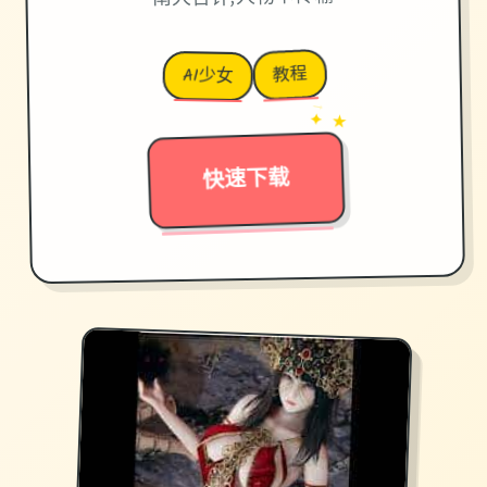
教程
AI少女
→
✦ ★
快速下载