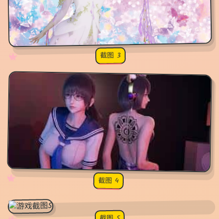
截图 3
♡
★
✧
♥
✧
♡
★
♥
截图 4
截图 5