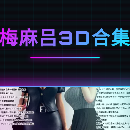
梅麻吕3D合