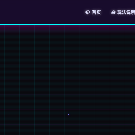
📭 首页
🧰 玩法说