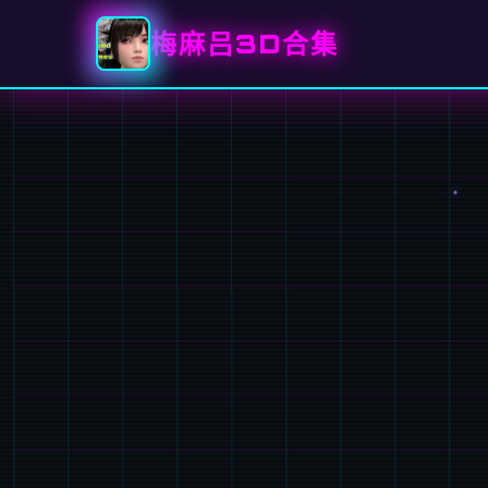
梅麻吕3D合集