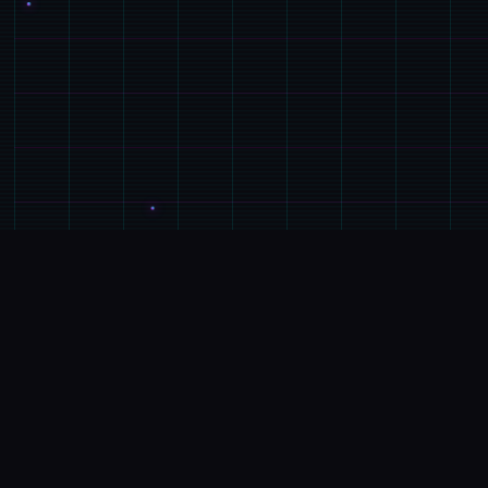
🌎
产品详情
游戏特色
征程家“罗恩”带领柒只探险小队，调查常年风暴肆虐