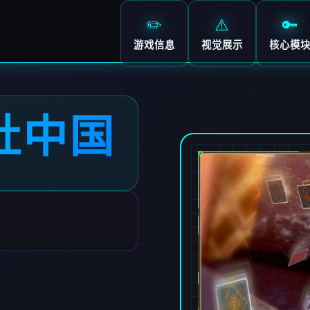
✏️
⚠️
🔑
游戏信息
视觉展示
核心模
I社中国