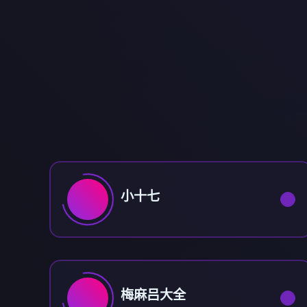
小十七
梅麻吕大全