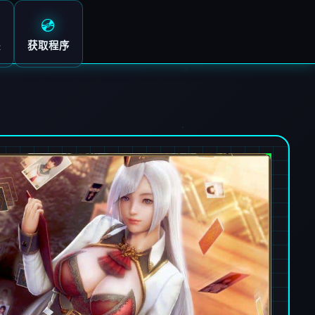
💿
块
获取程序