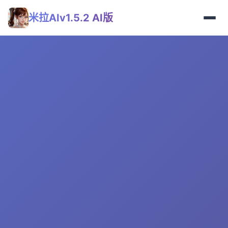
米拉AIv1.5.2 AI版