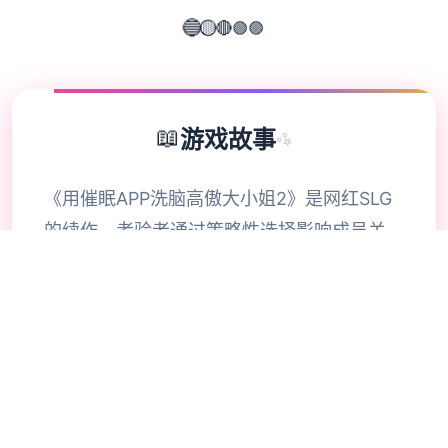
🟣
🟢
🔴
🟡
🔵
📖
游戏故事
✨
《用催眠APP洗脑高傲大小姐2》是网红SLG
的续作，考验者通过策略性选择影响成员关
系。本次更新扩展了校园场景的交互逻辑，新
增的“社团活动”事件链解锁隐藏剧情。动态演
出采用Spine2D技术，表情变化与肢体动作细
腻度提升40%-催眠APP2。