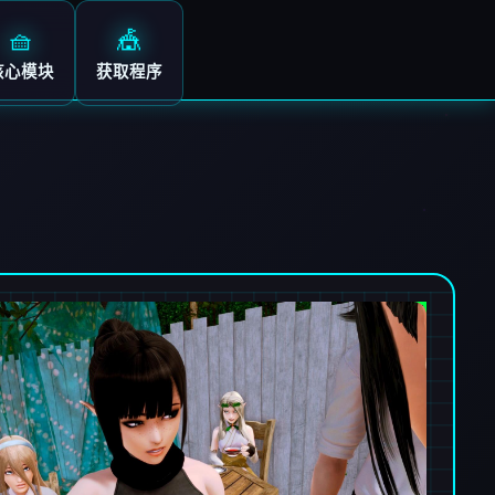
🧺
🎪
核心模块
获取程序