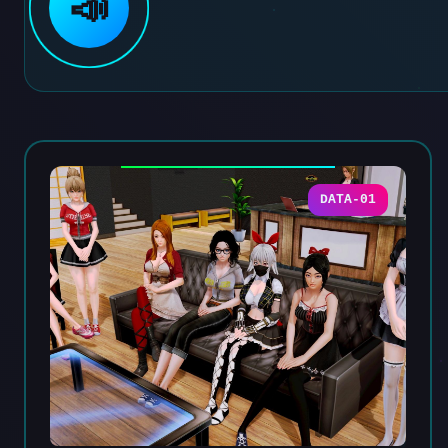
📣
DATA-01