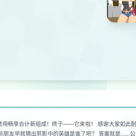
零费用畅享合计新组成！终于——它来啦！ 感谢大家如
不一些朋友早就猜出剪影中的英雄是谁了吧？ 答案就是……